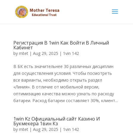
Регистрация В 1win Как Войти В Личный
Кабинет
by
mtet
|
Aug 29, 2025
|
1vin 142
В БК есть значительнее 30 различных дисциплин
для осуществления условия. Чтобы посмотреть
все варианты, необходимо открыть раздел
«Линия». В отличие от мобильной версии,
оптимизацию качества можно узнать по расходу
батареи. Расход батареи составляет 30%, клиент...
1win Kz Официальный сайт Казино И
Букмекера 1вин Кз
by
mtet
|
Aug 29, 2025
|
1vin 142