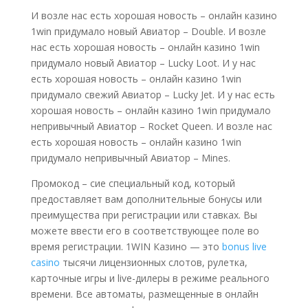
И возле нас есть хорошая новость – онлайн казино
1win придумало новый Авиатор – Double. И возле
нас есть хорошая новость – онлайн казино 1win
придумало новый Авиатор – Lucky Loot. И у нас
есть хорошая новость – онлайн казино 1win
придумало свежий Авиатор – Lucky Jet. И у нас есть
хорошая новость – онлайн казино 1win придумало
непривычный Авиатор – Rocket Queen. И возле нас
есть хорошая новость – онлайн казино 1win
придумало непривычный Авиатор – Mines.
Промокод – сие специальный код, который
предоставляет вам дополнительные бонусы или
преимущества при регистрации или ставках. Вы
можете ввести его в соответствующее поле во
время регистрации. 1WIN Казино — это
bonus live
casino
тысячи лицензионных слотов, рулетка,
карточные игры и live-дилеры в режиме реального
времени. Все автоматы, размещенные в онлайн