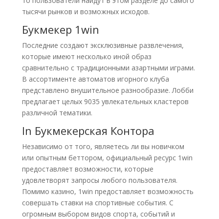
то пользователи найдут в этом разделе до самого
тысячи рынков и возможных исходов.
Букмекер 1win
Последние создают эксклюзивные развлечения,
которые имеют несколько иной образ
сравнительно с традиционными азартными играми.
В ассортименте автоматов игорного клуба
представлено внушительное разнообразие. Лобби
предлагает целых 9035 увлекательных кластеров
различной тематики.
In Букмекерская Контора
Независимо от того, являетесь ли вы новичком
или опытным беттором, официальный ресурс 1win
предоставляет возможности, которые
удовлетворят запросы любого пользователя.
Помимо казино, 1win предоставляет возможность
совершать ставки на спортивные события. С
огромным выбором видов спорта, событий и