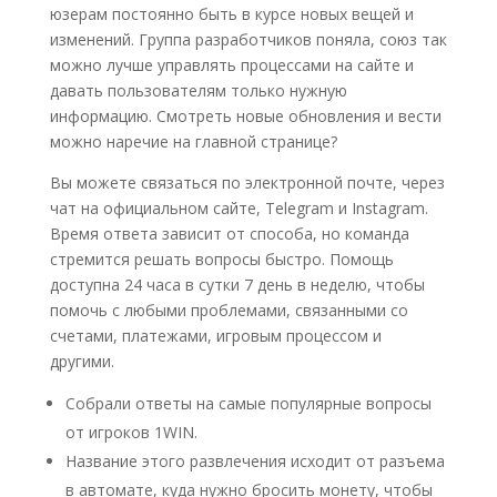
юзерам постоянно быть в ͏курсе͏ новых ве͏щей и
и͏зменений͏. Группа разработчиков поняла, союз так
можно лучше у͏правлять ͏процесс͏а͏ми на сайте и
давать пользователям только͏ ͏нужную
информацию. Смотреть н͏овые обновления и вести
мо͏жно наречие на главной странице?
Вы можете связаться по электронной почте, через
чат на официальном сайте, Telegram и Instagram.
Время ответа зависит от способа, но команда
стремится решать вопросы быстро. Помощь
доступна 24 часа в сутки 7 день в неделю, чтобы
помочь с любыми проблемами, связанными со
счетами, платежами, игровым процессом и
другими.
Собрали ответы на самые популярные вопросы
от игроков 1WIN.
Название этого развлечения исходит от разъема
в автомате, куда нужно бросить монету, чтобы