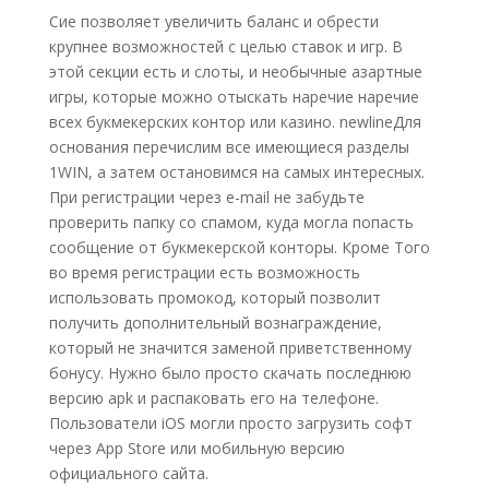
Сие позволяет увеличить баланс и обрести
крупнее возможностей с целью ставок и игр. В
этой секции есть и слоты, и необычные азартные
игры, которые можно отыскать наречие наречие
всех букмекерских контор или казино. newlineДля
основания перечислим все имеющиеся разделы
1WIN, а затем остановимся на самых интересных.
При регистрации через e-mail не забудьте
проверить папку со спамом, куда могла попасть
сообщение от букмекерской конторы. Кроме Того
во время регистрации есть возможность
использовать промокод, который позволит
получить дополнительный вознаграждение,
который не значится заменой приветственному
бонусу. Нужно было просто скачать последнюю
версию apk и распаковать его на телефоне.
Пользователи iOS могли просто загрузить софт
через App Store или мобильную версию
официального сайта.