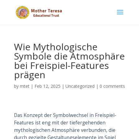
Wie Mythologische
Symbole die Atmosphäre
bei Freispiel-Features
prägen
by
mtet
|
Feb 12, 2025
|
Uncategorized
|
0 comments
Das Konzept der Symbolwechsel in Freispiel-
Features ist eng mit der tiefergehenden
mythologischen Atmosphäre verbunden, die
durch gezielte Gestaltungselemente im Spiel