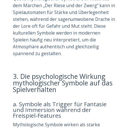
dem Märchen „Der Riese und der Zwerg“ kann in
Spielautomaten für Stärke und Überlegenheit
stehen, während der sagenumwobene Drache in
der Lore oft für Gefahr und Mut steht. Diese
kulturellen Symbole werden in modernen
Spielen häufig neu interpretiert, um die
Atmosphäre authentisch und gleichzeitig
spannend zu gestalten.
3. Die psychologische Wirkung
mythologischer Symbole auf das
Spielverhalten
a. Symbole als Trigger für Fantasie
und Immersion während der
Freispiel-Features
Mythologische Symbole wirken als starke