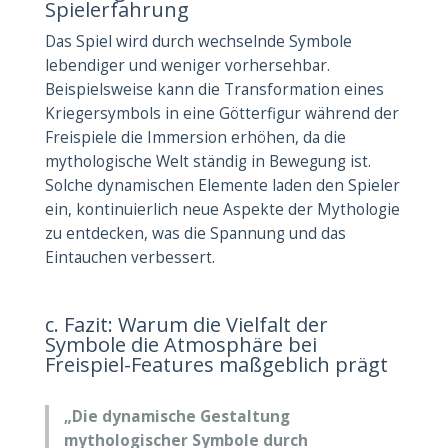
Spielerfahrung
Das Spiel wird durch wechselnde Symbole
lebendiger und weniger vorhersehbar.
Beispielsweise kann die Transformation eines
Kriegersymbols in eine Götterfigur während der
Freispiele die Immersion erhöhen, da die
mythologische Welt ständig in Bewegung ist.
Solche dynamischen Elemente laden den Spieler
ein, kontinuierlich neue Aspekte der Mythologie
zu entdecken, was die Spannung und das
Eintauchen verbessert.
c. Fazit: Warum die Vielfalt der
Symbole die Atmosphäre bei
Freispiel-Features maßgeblich prägt
„Die dynamische Gestaltung
mythologischer Symbole durch