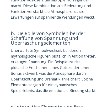
Funktion auslösen, die das Spiel aufregender
macht. Diese Kombination aus Bedeutung und
Funktion verstärkt die Atmosphäre, da sie
Erwartungen auf spannende Wendungen weckt.
b. Die Rolle von Symbolen bei der
Schaffung von Spannung und
Überraschungselementen
Unerwartete Symbolwechsel, bei denen
mythologische Figuren plötzlich in Aktion treten,
erzeugen Spannung. Ein Beispiel ist das
plötzliche Erscheinen eines Gottes, der einen
Bonus aktiviert, was die Atmosphäre durch
Überraschung und Dramatik anreichert. Solche
Elemente sorgen für ein dynamisches
Spielerlebnis, das die emotionale Bindung stärkt.
c. Interaktive Elemente und ihre