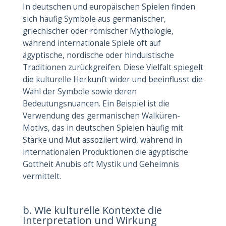
In deutschen und europäischen Spielen finden
sich häufig Symbole aus germanischer,
griechischer oder römischer Mythologie,
während internationale Spiele oft auf
ägyptische, nordische oder hinduistische
Traditionen zurückgreifen. Diese Vielfalt spiegelt
die kulturelle Herkunft wider und beeinflusst die
Wahl der Symbole sowie deren
Bedeutungsnuancen. Ein Beispiel ist die
Verwendung des germanischen Walküren-
Motivs, das in deutschen Spielen häufig mit
Stärke und Mut assoziiert wird, während in
internationalen Produktionen die ägyptische
Gottheit Anubis oft Mystik und Geheimnis
vermittelt.
b. Wie kulturelle Kontexte die
Interpretation und Wirkung