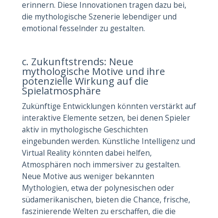
erinnern. Diese Innovationen tragen dazu bei,
die mythologische Szenerie lebendiger und
emotional fesselnder zu gestalten.
c. Zukunftstrends: Neue
mythologische Motive und ihre
potenzielle Wirkung auf die
Spielatmosphäre
Zukünftige Entwicklungen könnten verstärkt auf
interaktive Elemente setzen, bei denen Spieler
aktiv in mythologische Geschichten
eingebunden werden. Künstliche Intelligenz und
Virtual Reality könnten dabei helfen,
Atmosphären noch immersiver zu gestalten.
Neue Motive aus weniger bekannten
Mythologien, etwa der polynesischen oder
südamerikanischen, bieten die Chance, frische,
faszinierende Welten zu erschaffen, die die