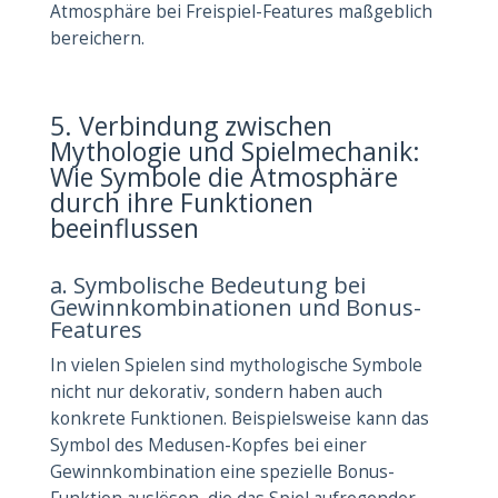
Atmosphäre bei Freispiel-Features maßgeblich
bereichern.
5. Verbindung zwischen
Mythologie und Spielmechanik:
Wie Symbole die Atmosphäre
durch ihre Funktionen
beeinflussen
a. Symbolische Bedeutung bei
Gewinnkombinationen und Bonus-
Features
In vielen Spielen sind mythologische Symbole
nicht nur dekorativ, sondern haben auch
konkrete Funktionen. Beispielsweise kann das
Symbol des Medusen-Kopfes bei einer
Gewinnkombination eine spezielle Bonus-