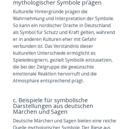
mythologischer Symbole prägen
Kulturelle Hintergründe prägen die
Wahrnehmung und Interpretation der Symbole.
So kann ein nordischer Drache in Deutschland
als Symbol für Schutz und Kraft gelten, während
er in anderen Kulturen eher mit Gefahr
verbunden ist. Das Verständnis dieser
kulturellen Unterschiede ermöglicht es
Spieledesignern, gezielt Symbolik einzusetzen,
die bei der Zielgruppe die gewünschte
emotionale Reaktion hervorruft und die
Atmosphäre entsprechend prägt.
c. Beispiele für symbolische
Darstellungen aus deutschen
Märchen und Sagen
Deutsche Märchen und Sagen bieten eine reiche
Quelle mythologischer Symbole. Der Riese aus