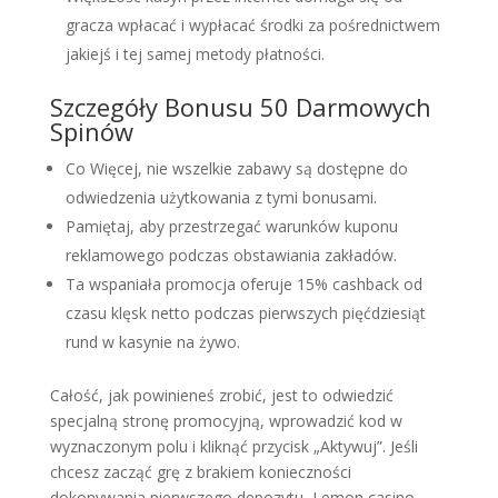
gracza wpłacać i wypłacać środki za pośrednictwem
jakiejś i tej samej metody płatności.
Szczegóły Bonusu 50 Darmowych
Spinów
Co Więcej, nie wszelkie zabawy są dostępne do
odwiedzenia użytkowania z tymi bonusami.
Pamiętaj, aby przestrzegać warunków kuponu
reklamowego podczas obstawiania zakładów.
Ta wspaniała promocja oferuje 15% cashback od
czasu klęsk netto podczas pierwszych pięćdziesiąt
rund w kasynie na żywo.
Całość, jak powinieneś zrobić, jest to odwiedzić
specjalną stronę promocyjną, wprowadzić kod w
wyznaczonym polu i kliknąć przycisk „Aktywuj”. Jeśli
chcesz zacząć grę z brakiem konieczności
dokonywania pierwszego depozytu, Lemon casino