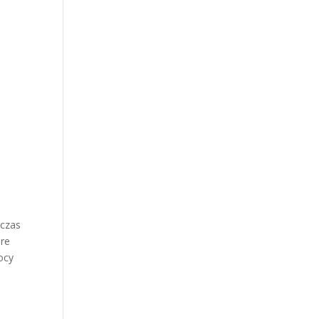
dczas
óre
ocy
ą