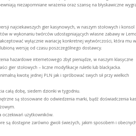
pewniają niezapomniane wrażenia oraz szansę na błyskawiczne wygr
wersji najciekawszych gier kasynowych, w naszym stołowych i konsol
rmatów w wykonaniu twórców udostępniających własne zabawy w Lem
aakceptować wyłącznie wariację konkretnej wytwórczości, która mu 
 ulubioną wersję od czasu poszczególnego dostawcy.
zenia hazardowe internetowego zbyt pieniądze, w naszym klasyczne
ci gier stołowych – liczne modyfikacje ruletki lub blackjacka​.
imalną kwotę jednej PLN jak i spróbować swych sił przy wielkich
a całą dobę, siedem dzionki w tygodniu.
nętrzne są stosowane do odwiedzenia marki, bądź doświadczenia ka
nżowym.
ia oczekiwań użytkowników.
óre są dostępne zarówno gwoli świeżych, jakim sposobem i obecnyc