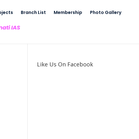
ojects
Branch List
Membership
Photo Gallery
nati IAS
Like Us On Facebook