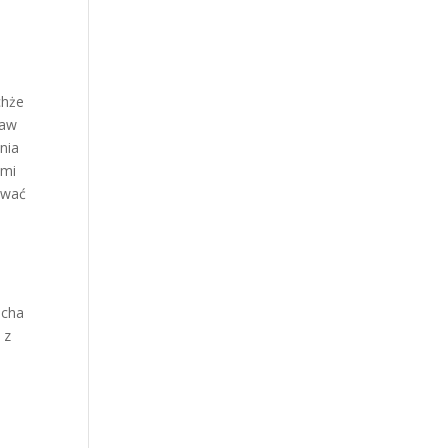
chże
taw
nia
ami
ować
echa
 z