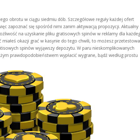
nego obrotu w ciągu siedmiu dób. Szczegółowe reguły każdej ofert
więc zapoznać się spośród nimi zanim aktywacją propozycji. Aktualny
żliwość na uzyskanie pliku gratisowych spinów w reklamy dla każde
ć miałeś okazji grać w kasynie do tego chwili, to możesz przetestow
ratisowych spinów wyjąwszy depozytu. W paru nieskomplikowanych
dużym prawdopodobieństwem wypłacić wygrane, bądź według prostu