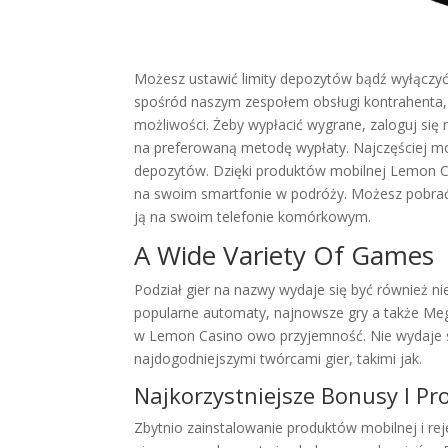
Możesz ustawić limity depozytów bądź wyłączyć 
spośród naszym zespołem obsługi kontrahenta,
możliwości. Żeby wypłacić wygrane, zaloguj się 
na preferowaną metodę wypłaty. Najczęściej mo
depozytów. Dzięki produktów mobilnej Lemon Ca
na swoim smartfonie w podróży. Możesz pobrać n
ją na swoim telefonie komórkowym.
A Wide Variety Of Games
Podział gier na nazwy wydaje się być również 
popularne automaty, najnowsze gry a także Me
w Lemon Casino owo przyjemność. Nie wydaje si
najdogodniejszymi twórcami gier, takimi jak.
Najkorzystniejsze Bonusy I Pr
Zbytnio zainstalowanie produktów mobilnej i r