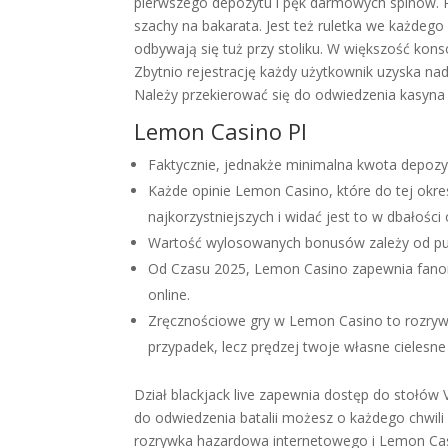
pierwszego depozytu i pęk darmowych spinów. R
szachy na bakarata. Jest też ruletka we każde
odbywają się tuż przy stoliku. W większość kon
Zbytnio rejestrację każdy użytkownik uzyska n
Należy przekierować się do odwiedzenia kasyna 
Lemon Casino Pl
Faktycznie, jednakże minimalna kwota depozyt
Każde opinie Lemon Casino, które do tej okres
najkorzystniejszych i widać jest to w dbałości 
Wartość wylosowanych bonusów zależy od puł
Od Czasu 2025, Lemon Casino zapewnia fano
online.
Zręcznościowe gry w Lemon Casino to rozrywk
przypadek, lecz prędzej twoje własne cieles
Dział blackjack live zapewnia dostęp do stołów 
do odwiedzenia batalii możesz o każdego chwili
rozrywka hazardowa internetowego i Lemon Cas