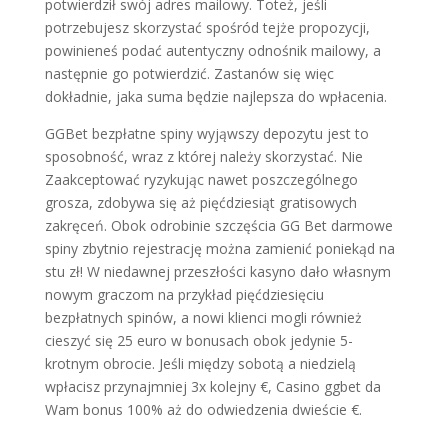
potwierdził swój adres mailowy. Toteż, jeśli
potrzebujesz skorzystać spośród tejże propozycji,
powinieneś podać autentyczny odnośnik mailowy, a
następnie go potwierdzić. Zastanów się więc
dokładnie, jaka suma będzie najlepsza do wpłacenia.
GGBet bezpłatne spiny wyjąwszy depozytu jest to
sposobność, wraz z której należy skorzystać. Nie
Zaakceptować ryzykując nawet poszczególnego
grosza, zdobywa się aż pięćdziesiąt gratisowych
zakręceń. Obok odrobinie szczęścia GG Bet darmowe
spiny zbytnio rejestrację można zamienić poniekąd na
stu zł! W niedawnej przeszłości kasyno dało własnym
nowym graczom na przykład pięćdziesięciu
bezpłatnych spinów, a nowi klienci mogli również
cieszyć się 25 euro w bonusach obok jedynie 5-
krotnym obrocie. Jeśli między sobotą a niedzielą
wpłacisz przynajmniej 3x kolejny €, Casino ggbet da
Wam bonus 100% aż do odwiedzenia dwieście €.