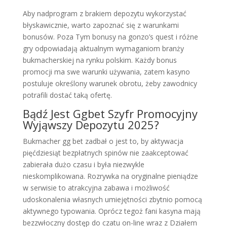
Aby nadprogram z brakiem depozytu wykorzystać
błyskawicznie, warto zapoznać się z warunkami
bonusów. Poza Tym bonusy na gonzo’s quest i różne
gry odpowiadają aktualnym wymaganiom branży
bukmacherskiej na rynku polskim. Każdy bonus
promocji ma swe warunki używania, zatem kasyno
postuluje określony warunek obrotu, żeby zawodnicy
potrafili dostać taką ofertę.
Bądź Jest Ggbet Szyfr Promocyjny
Wyjąwszy Depozytu 2025?
Bukmacher gg bet zadbał o jest to, by aktywacja
pięćdziesiąt bezpłatnych spinów nie zaakceptować
zabierała dużo czasu i była niezwykle
nieskomplikowana. Rozrywka na oryginalne pieniądze
w serwisie to atrakcyjna zabawa i możliwość
udoskonalenia własnych umiejętności zbytnio pomocą
aktywnego typowania. Oprócz tegoż fani kasyna mają
bezzwłoczny dostęp do czatu on-line wraz z Działem