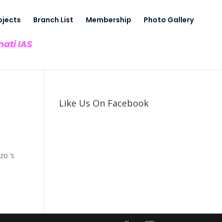
ojects
Branch List
Membership
Photo Gallery
nati IAS
Like Us On Facebook
zo ‘s