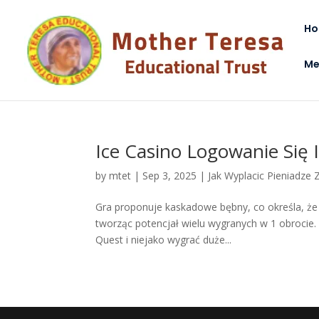
H
Me
Ice Casino Logowanie Się
by
mtet
|
Sep 3, 2025
|
Jak Wyplacic Pieniadze 
Gra proponuje kaskadowe bębny, co określa, 
tworząc potencjał wielu wygranych w 1 obrocie
Quest i niejako wygrać duże...