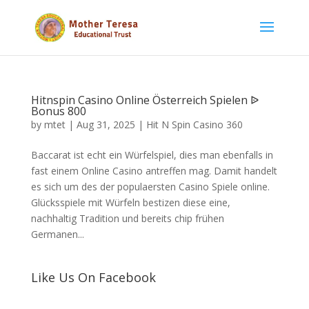
Hitnspin Casino Online Österreich Spielen ᐉ
Bonus 800
by
mtet
|
Aug 31, 2025
|
Hit N Spin Casino 360
Baccarat ist echt ein Würfelspiel, dies man ebenfalls in
fast einem Online Casino antreffen mag. Damit handelt
es sich um des der populaersten Casino Spiele online.
Glücksspiele mit Würfeln bestizen diese eine,
nachhaltig Tradition und bereits chip frühen
Germanen...
Like Us On Facebook