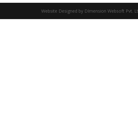
Website Designed by DImension Websoft Pvt. L