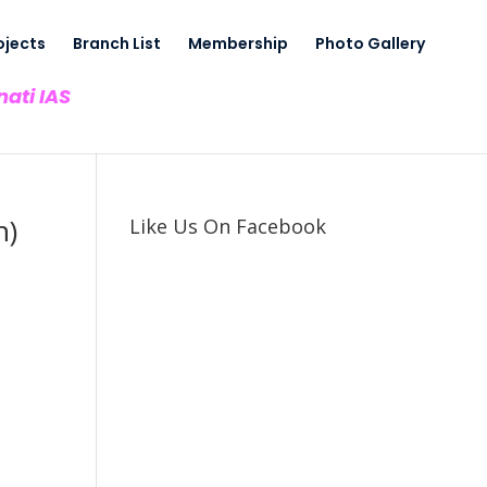
ojects
Branch List
Membership
Photo Gallery
nati IAS
n)
Like Us On Facebook