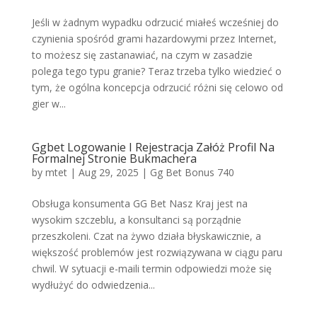
Jeśli w żadnym wypadku odrzucić miałeś wcześniej do
czynienia spośród grami hazardowymi przez Internet,
to możesz się zastanawiać, na czym w zasadzie
polega tego typu granie? Teraz trzeba tylko wiedzieć o
tym, że ogólna koncepcja odrzucić różni się celowo od
gier w...
Ggbet Logowanie I Rejestracja Załóż Profil Na
Formalnej Stronie Bukmachera
by
mtet
|
Aug 29, 2025
|
Gg Bet Bonus 740
Obsługa konsumenta GG Bet Nasz Kraj jest na
wysokim szczeblu, a konsultanci są porządnie
przeszkoleni. Czat na żywo działa błyskawicznie, a
większość problemów jest rozwiązywana w ciągu paru
chwil. W sytuacji e-maili termin odpowiedzi może się
wydłużyć do odwiedzenia...