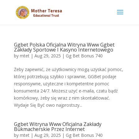
Ggbet Polska Oficjalna Witryna Www Ggbet
Zakłady Sportowe I Kasyno Internetowego
by
mtet
|
Aug 29, 2025
|
Gg Bet Bonus 740
Żeby zapewnić, że użytkownicy mogą uzyskać pomoc,
której potrzebują szybko i sprawnie, GGBet podaje
responsywne, użyteczne i kompetentne pomoc
konsumenta 24/7. Możesz użyć e-maila, czatu bądź
komórkowy, żeby się wraz z nim skontaktować.
Wydaje Się Być owo najprostszy...
Ggbet Witryna Www Oficjalna Zakłady
Bukmacherskie Przez Internet
by
mtet
|
Aug 29, 2025
|
Gg Bet Bonus 740