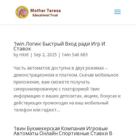
1win Логин: Быстрый Вход ради Игр И
Ставок
by
mtet
|
Sep 2, 2025
|
1win Sait 683
Часть автоматов доступна в двух режимах –
демонстрационном и платном. Скачав мобильное
приложение, вам сможете получать
синхронизированную с платформой 1вин
информацию о ваших депозитах, акциях, бонусах и
действующих промокодах на ваш мобильный
телефон или гаджет....
1вин Букмекерская Компания Игровые
Автоматы Онлайн Спортивные Ставки В