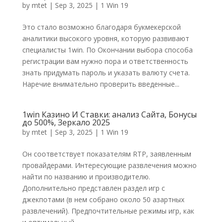
by
mtet
|
Sep 3, 2025
|
1 Win 19
Это стало возможно благодаря букмекерской
аналитики высокого уровня, которую развивают
специалисты 1win. По Окончании выбора способа
регистрации вам нужно пора и ответственность
знать придумать пароль и указать валюту счета.
Наречие внимательно проверить введенные...
1win Казино И Ставки: анализ Сайта, Бонусы
до 500%, Зеркало 2025
by
mtet
|
Sep 3, 2025
|
1 Win 19
Он соответствует показателям RTP, заявленным
провайдерами. Интересующие развлечения можно
найти по названию и производителю.
Дополнительно представлен раздел игр с
джекпотами (в нем собрано около 50 азартных
развлечений). Предпочтительные режимы игр, как