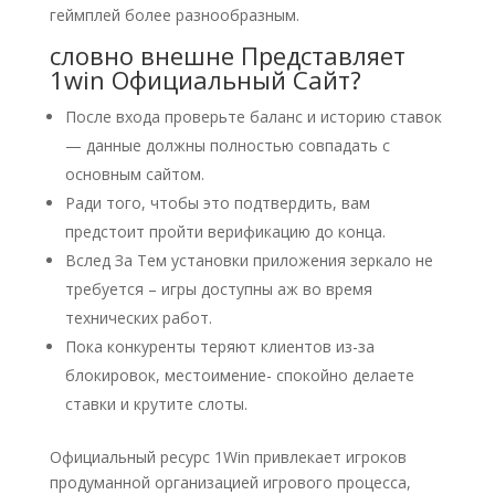
геймплей более разнообразным.
словно внешне Представляет
1win Официальный Сайт?
После входа проверьте баланс и историю ставок
— данные должны полностью совпадать с
основным сайтом.
Ради того, чтобы это подтвердить, вам
предстоит пройти верификацию до конца.
Вслед За Тем установки приложения зеркало не
требуется – игры доступны аж во время
технических работ.
Пока конкуренты теряют клиентов из-за
блокировок, местоимение- спокойно делаете
ставки и крутите слоты.
Официальный ресурс 1Win привлекает игроков
продуманной организацией игрового процесса,