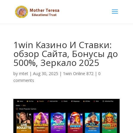
1win Казино И Ставки:
обзор Сайта, Бонусы до
500%, Зеркало 2025
by
mtet
|
Aug 30, 2025
|
1win Online 872
|
0
comments