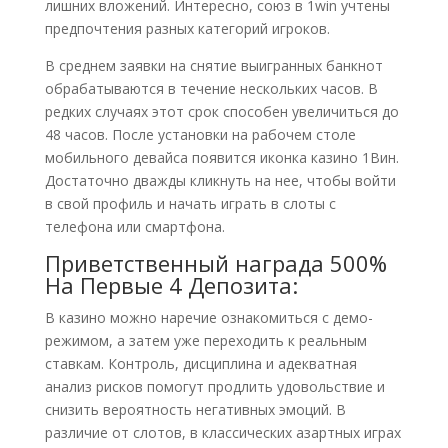
лишних вложений. Интересно, союз в 1win учтены
предпочтения разных категорий игроков.
В среднем заявки на снятие выигранных банкнот
обрабатываются в течение нескольких часов. В
редких случаях этот срок способен увеличиться до
48 часов. После установки на рабочем столе
мобильного девайса появится иконка казино 1Вин.
Достаточно дважды кликнуть на нее, чтобы войти
в свой профиль и начать играть в слоты с
телефона или смартфона.
Приветственный награда 500%
На Первые 4 Депозита:
В казино можно наречие ознакомиться с демо-
режимом, а затем уже переходить к реальным
ставкам. Контроль, дисциплина и адекватная
анализ рисков помогут продлить удовольствие и
снизить вероятность негативных эмоций. В
различие от слотов, в классических азартных играх