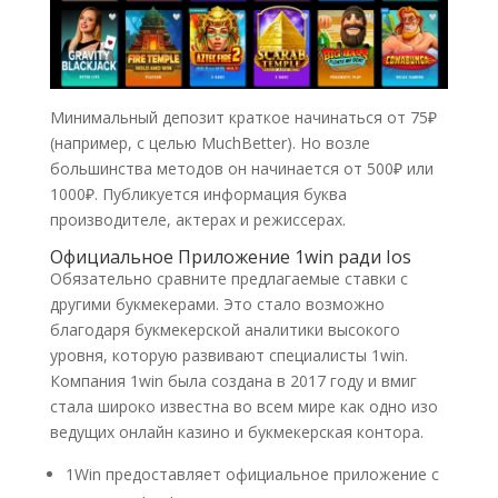
Минимальный депозит краткое начинаться от 75₽
(например, с целью MuchBetter). Но возле
большинства методов он начинается от 500₽ или
1000₽. Публикуется информация буква
производителе, актерах и режиссерах.
Официальное Приложение 1win ради Ios
Обязательно сравните предлагаемые ставки с
другими букмекерами. Это стало возможно
благодаря букмекерской аналитики высокого
уровня, которую развивают специалисты 1win.
Компания 1win была создана в 2017 году и вмиг
стала широко известна во всем мире как одно изо
ведущих онлайн казино и букмекерская контора.
1Win предоставляет официальное приложение с