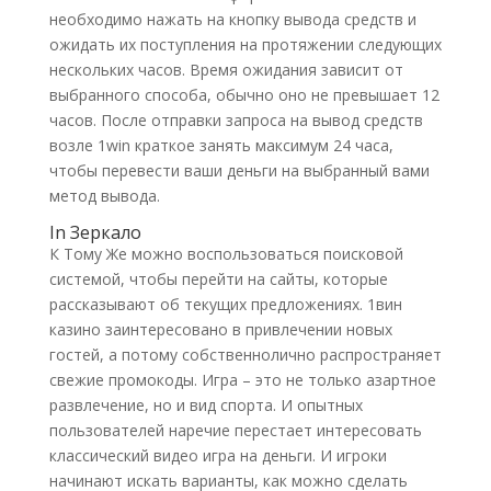
необходимо нажать на кнопку вывода средств и
ожидать их поступления на протяжении следующих
нескольких часов. Время ожидания зависит от
выбранного способа, обычно оно не превышает 12
часов. После отправки запроса на вывод средств
возле 1win краткое занять максимум 24 часа,
чтобы перевести ваши деньги на выбранный вами
метод вывода.
In Зеркало
К Тому Же можно воспользоваться поисковой
системой, чтобы перейти на сайты, которые
рассказывают об текущих предложениях. 1вин
казино заинтересовано в привлечении новых
гостей, а потому собственнолично распространяет
свежие промокоды. Игра – это не только азартное
развлечение, но и вид спорта. И опытных
пользователей наречие перестает интересовать
классический видео игра на деньги. И игроки
начинают искать варианты, как можно сделать