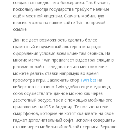
создаются предлог его блокировки. Так бывает,
поскольку иногда государства требуют наличие
ещё и местной лицензии. Скачать мобильную
версию можно на нашем сайте 1vin по прямой
ссылке.
Данное дает возможность сделать более
грамотный и вдумчивый альтернатива ради
оформления условия всем клиентам сервиса. На
многие матчи 1win предлагает видеотрансляции в
режиме онлайн – следовательно местоимение-
можете делать ставки напрямую во время
просмотра игры. Заключать спор
1win bet
на
киберспорт с казино 1win удобно еще и единица,
союз осуществлять данное можно как через
десктопный ресурс, так и с помощью мобильного
приложения на iOS и Андроид. Те пользователи
смартфонов, которые не хотят скачивать на свое
гаджет дополнительный софт, исполин совершать
ставки через мобильный веб-сайт сервиса. Зеркало