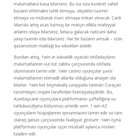
məlumatlara baxa bilərsiniz. Bu isə sizə konkret vahid
bazarın ehtimalını təhlil etməyə, obyektiv təxmin
etməyə və mübarək mərc etməyə imkan verəcək. Canlı
Mərcdə artıq əsas tutmuş bir matçın elliklə mahiyyət
anlarını izləyə bilərsiniz, beləcə gələcək nəticəni daha
yaxşı təxmin edə bilərsiniz. Hər bir bazarın əmsalı – sizin
qazancınızın məbləği bu ədəddən asılıdır.
Bundan artıq, 1win-in xəlvətilik siyasəti istifadəçilərin
məlumatlarının vur-tut zabitə çərçivəsində istifadə
olunmasını təmin edir. 1win casino oyunçular şəxsi
məlumatlarının etimadli əllərdə olduğuna arxayın ola
bilərlər. 1win bet beynəlxalq səviyyədə tanınan Curaçao
tənzimləyici orqanı tərəfindən lisenziyalaşdırılıb. Bu,
Azərbaycanlı oyunçulara platformanın şəffaflığına və
təhlükəsizliyinə bölünməz əminlik verir. 1 win AZ
oyunçuların hüquqlarının qorunmasını təmin edir və tam
olaraq qanun çərçivəsində fəaliyyət göstərir. 1win oyna
platforması oyunçular üçün müxtəlif əyləncə növləri
təqdim edir.