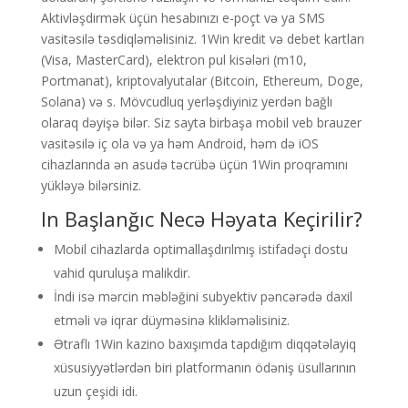
Aktivləşdirmək üçün hesabınızı e-poçt və ya SMS
vasitəsilə təsdiqləməlisiniz. 1Win kredit və debet kartları
(Visa, MasterCard), elektron pul kisələri (m10,
Portmanat), kriptovalyutalar (Bitcoin, Ethereum, Doge,
Solana) və s. Mövcudluq yerləşdiyiniz yerdən bağlı
olaraq dəyişə bilər. Siz sayta birbaşa mobil veb brauzer
vasitəsilə iç ola və ya həm Android, həm də iOS
cihazlarında ən asudə təcrübə üçün 1Win proqramını
yükləyə bilərsiniz.
In Başlanğıc Necə Həyata Keçirilir?
Mobil cihazlarda optimallaşdırılmış istifadəçi dostu
vahid quruluşa malikdir.
İndi isə mərcin məbləğini subyektiv pəncərədə daxil
etməli və iqrar düyməsinə klikləməlisiniz.
Ətraflı 1Win kazino baxışımda tapdığım diqqətəlayiq
xüsusiyyətlərdən biri platformanın ödəniş üsullarının
uzun çeşidi idi.