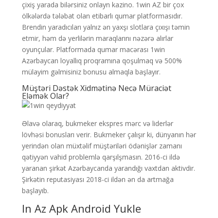
çixiş yarada bilərsiniz onlayn kazino. 1win AZ bir çox
ölkələrdə tələbat olan etibarlı qumar platformasıdır.
Brendin yaradıcıları yalnız ən yaxşı slotlara çıxışı təmin
etmir, həm də yerlilərin maraqlarını nəzərə alırlar
oyunçular. Platformada qumar macərası 1win
Azərbaycan loyallıq proqramına qoşulmaq və 500%
mülayim gəlmisiniz bonusu almaqla başlayır.
Müştəri Dəstək Xidmətinə Necə Müraciət
Eləmək Olar?
Əlavə olaraq, bukmeker ekspres mərc və liderlər
lövhəsi bonusları verir. Bukmeker çalışır ki, dünyanın hər
yerindən olan müxtəlif müştəriləri ödənişlər zamanı
qətiyyən vahid problemlə qarşılşmasın. 2016-ci ildə
yaranan şirkət Azərbaycanda yarandığı vaxtdan aktivdir.
Şirkətin reputasiyası 2018-ci ildən ən da artmağa
başlayıb.
In Az Apk Android Yukle