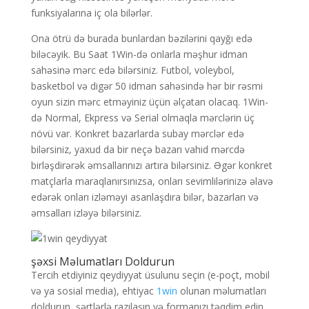
funksiyalarına iç ola bilərlər.
Ona ötrü də burada bunlardan bəzilərini qayğı edə
biləcəyik. Bu Saat 1Win-də onlarla məşhur idman
sahəsinə mərc edə bilərsiniz. Futbol, voleybol,
basketbol və digər 50 idman sahəsində hər bir rəsmi
oyun sizin mərc etməyiniz üçün əlçatan olacaq. 1Win-
də Normal, Ekpress və Serial olmaqla mərclərin üç
növü var. Konkret bazarlarda subay mərclər edə
bilərsiniz, yaxud da bir neçə bazarı vahid mərcdə
birləşdirərək əmsallarınızı artıra bilərsiniz. Əgər konkret
matçlarla maraqlanırsınızsa, onları sevimlilərinizə əlavə
edərək onları izləməyi asanlaşdıra bilər, bazarları və
əmsalları izləyə bilərsiniz.
şəxsi Məlumatları Doldurun
Tercih etdiyiniz qeydiyyat üsulunu seçin (e-poçt, mobil
və ya sosial media), ehtiyac
1win
olunan məlumatları
doldurun, şərtlərlə razılaşın və formanızı təqdim edin.