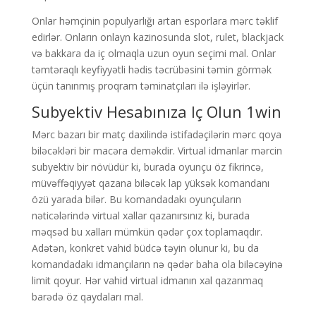
Onlar həmçinin populyarlığı artan esporlara mərc təklif
edirlər. Onların onlayn kazinosunda slot, rulet, blackjack
və bakkara da iç olmaqla uzun oyun seçimi mal. Onlar
təmtəraqlı keyfiyyətli hədis təcrübəsini təmin görmək
üçün tanınmış proqram təminatçıları ilə işləyirlər.
Subyektiv Hesabınıza Iç Olun 1win
Mərc bazarı bir matç daxilində istifadəçilərin mərc qoya
biləcəkləri bir macəra deməkdir. Virtual idmanlar mərcin
subyektiv bir növüdür ki, burada oyunçu öz fikrincə,
müvəffəqiyyət qazana biləcək lap yüksək komandanı
özü yarada bilər. Bu komandadakı oyunçuların
nəticələrində virtual xallar qazanırsınız ki, burada
məqsəd bu xalları mümkün qədər çox toplamaqdır.
Adətən, konkret vahid büdcə təyin olunur ki, bu da
komandadakı idmançıların nə qədər baha ola biləcəyinə
limit qoyur. Hər vahid virtual idmanın xal qazanmaq
barədə öz qaydaları mal.