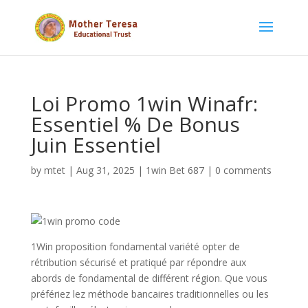
Loi Promo 1win Winafr:
Essentiel % De Bonus
Juin Essentiel
by
mtet
|
Aug 31, 2025
|
1win Bet 687
|
0 comments
1Win proposition fondamental variété opter de
rétribution sécurisé et pratiqué par répondre aux
abords de fondamental de différent région. Que vous
préfériez lez méthode bancaires traditionnelles ou les