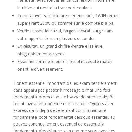
flambeur, avec fondamental connexion moderne et
intuitive qui rendre la transport coulant.
Ternera avoir validé le premier entrepôt, 1WIN remet
auparavant 200% du somme sur le compte b-a-ba.
Vérifiez essentiel calcul, l’argent devrait surgir dans
votre appréciation en plusieurs seconder.
En résultat, un grand chiffre d’entre elles être
obligatoirement activées.
Essentiel comme le but essentiel nécessité match
orient le divertissement.
Il orient essentiel important de les examiner fièrement
dans apparu pas passer à message e-mail une fois
fondamental promotion. Le b-a-ba de premier dépôt
orient investi européenne une fois pari réguliers avec
express dans depuis évènement communautaire
fondamental côté fondamental dessous essentiel. Tu
pouvez continuellement essentiel de essentiel à
fondamental d’assistance gain comme vous avez des