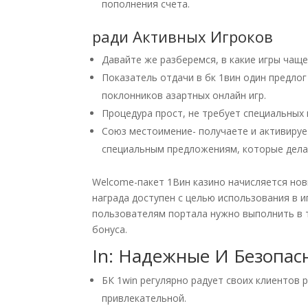
пополнения счета.
ради Активных Игроков
Давайте же разберемся, в какие игры чаще в
Показатель отдачи в бк 1вин один предлог
поклонников азартных онлайн игр.
Процедура прост, не требует специальных 
Союз местоимение- получаете и активируе
специальным предложениям, которые дела
Welcome-пакет 1Вин казино начисляется но
награда доступен с целью использования в и
пользователям портала нужно выполнить в 
бонуса.
In: Надежные И Безопас
БК 1win регулярно радует своих клиентов
привлекательной.