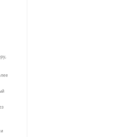
ру,
олее
ый
ез
 и