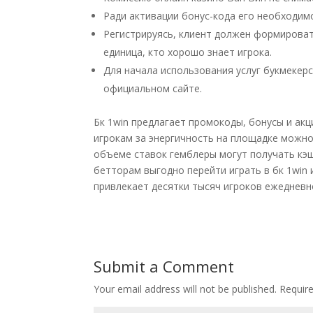
Ради активации бонус-кода его необходимо
Регистрируясь, клиент должен формирова
единица, кто хорошо знает игрока.
Для начала использования услуг букмекер
официальном сайте.
Бк 1win предлагает промокоды, бонусы и ак
игрокам за энергичность на площадке можно
объеме ставок гемблеры могут получать кэ
бетторам выгодно перейти играть в бк 1win 
привлекает десятки тысяч игроков ежеднев
Submit a Comment
Your email address will not be published.
Requir