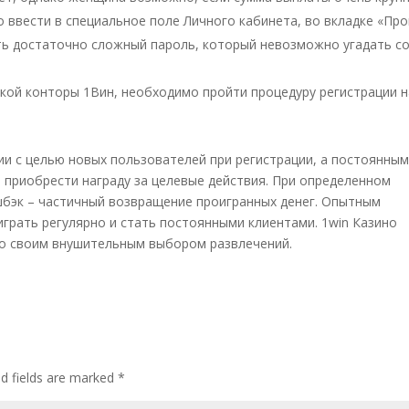
 ввести в специальное поле Личного кабинета, во вкладке «Про
ть достаточно сложный пароль, который невозможно угадать с
ской конторы 1Вин, необходимо пройти процедуру регистрации н
ции с целью новых пользователей при регистрации, а постоянны
 приобрести награду за целевые действия. При определенном
шбэк – частичный возвращение проигранных денег. Опытным
играть регулярно и стать постоянными клиентами. 1win Казино
но своим внушительным выбором развлечений.
ed fields are marked
*