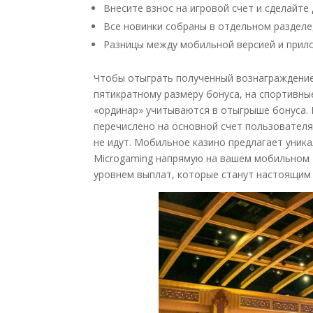
Внесите взнос на игровой счет и сделайте
Все новинки собраны в отдельном разделе
Разницы между мобильной версией и прило
Чтобы отыграть полученный вознаграждение,
пятикратному размеру бонуса, на спортивны
«ординар» учитываются в отыгрыше бонуса. Е
перечислено на основной счет пользователя
не идут. Мобильное казино предлагает уни
Microgaming напрямую на вашем мобильном 
уровнем выплат, которые станут настоящим 