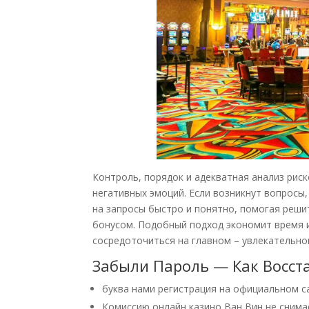
Контроль, порядок и адекватная анализ рис
негативных эмоций. Если возникнут вопросы
на запросы быстро и понятно, помогая реши
бонусом. Подобный подход экономит время и
сосредоточиться на главном – увлекательном
Забыли Пароль — Как Восст
буква нами регистрация на официальном с
Комиссию онлайн казино Ван Вин не снима