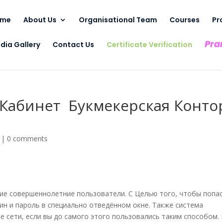
ome
About Us
Organisational Team
Courses
Pr
Pra
dia Gallery
Contact Us
Certificate Verification
Кабинет ️ Букмекерская Конто
|
0 comments
ие совершеннолетние пользователи. С Целью того, чтобы попа
гин и пароль в специально отведённом окне. Также система
 сети, если вы до самого этого пользовались таким способом. 