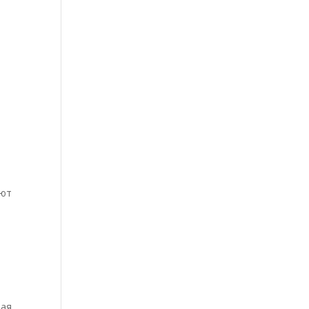
ают
ая.