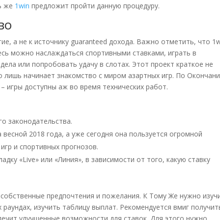
ть же
1win
предложит пройти данную процедуру.
во
ие, а не к источнику guaranteed дохода. Важно отметить, что 1w
десь можно наслаждаться спортивными ставками, играть в
дела или попробовать удачу в слотах. Этот проект краткое не
то лишь начинает знакомство с миром азартных игр. По Окончан
– игры доступны аж во время технических работ.
го законодательства.
 весной 2018 года, а уже сегодня она пользуется огромной
игр и спортивных прогнозов.
адку «Live» или «Линия», в зависимости от того, какую ставку
 собственные предпочтения и пожелания. К Тому Же нужно изуч
 раундах, изучить таблицу выплат. Рекомендуется вмиг получит
печит улучшенные возможности для ставок. Для этого нужно