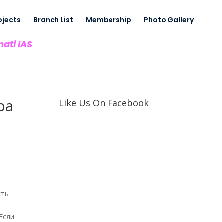
ojects
Branch List
Membership
Photo Gallery
nati IAS
ра
Like Us On Facebook
сть
Если