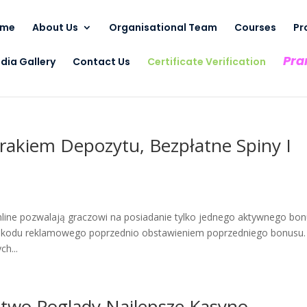
ome
About Us
Organisational Team
Courses
Pr
Pra
dia Gallery
Contact Us
Certificate Verification
akiem Depozytu, Bezpłatne Spiny I
line pozwalają graczowi na posiadanie tylko jednego aktywnego bon
 kodu reklamowego poprzednio obstawieniem poprzedniego bonusu.
h...
two Poglądy Najlepsze Kasyno