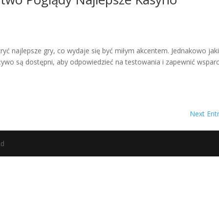
yć najlepsze gry, co wydaje się być miłym akcentem. Jednakowo jak
żywo są dostępni, aby odpowiedzieć na testowania i zapewnić wsparc
Next Entr
td