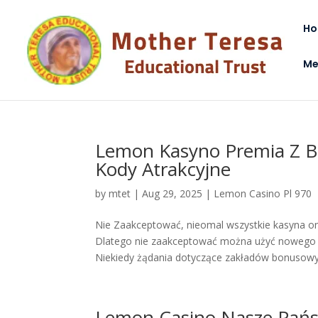
H
Me
Lemon Kasyno Premia Z Br
Kody Atrakcyjne
by
mtet
|
Aug 29, 2025
|
Lemon Casino Pl 970
Nie Zaakceptować, nieomal wszystkie kasyna on
Dlatego nie zaakceptować można użyć nowego
Niekiedy żądania dotyczące zakładów bonusowyc
Lemon Casino Nasze Pańs