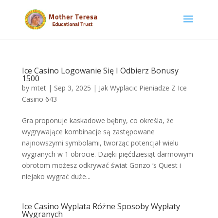
Ice Casino Logowanie Się I Odbierz Bonusy
1500
by
mtet
|
Sep 3, 2025
|
Jak Wyplacic Pieniadze Z Ice
Casino 643
Gra proponuje kaskadowe bębny, co określa, że
wygrywające kombinacje są zastępowane
najnowszymi symbolami, tworząc potencjał wielu
wygranych w 1 obrocie. Dzięki pięćdziesiąt darmowym
obrotom możesz odkrywać świat Gonzo ‘s Quest i
niejako wygrać duże...
Ice Casino Wyplata Różne Sposoby Wypłaty
Wygranych