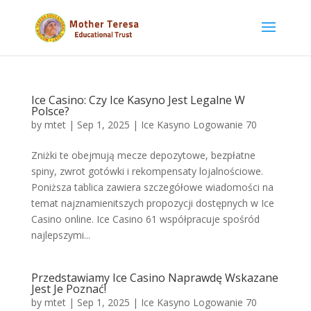
Ice Casino: Czy Ice Kasyno Jest Legalne W
Polsce?
by
mtet
|
Sep 1, 2025
|
Ice Kasyno Logowanie 70
Zniżki te obejmują mecze depozytowe, bezpłatne
spiny, zwrot gotówki i rekompensaty lojalnościowe.
Poniższa tablica zawiera szczegółowe wiadomości na
temat najznamienitszych propozycji dostępnych w Ice
Casino online. Ice Casino 61 współpracuje spośród
najlepszymi...
Przedstawiamy Ice Casino Naprawdę Wskazane
Jest Je Poznać!
by
mtet
|
Sep 1, 2025
|
Ice Kasyno Logowanie 70