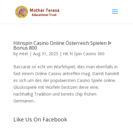
Hitnspin Casino Online Österreich Spielen ᐉ
Bonus 800
by
mtet
|
Aug 31, 2025
|
Hit N Spin Casino 360
Baccarat ist echt ein Würfelspiel, dies man ebenfalls in
fast einem Online Casino antreffen mag. Damit handelt
es sich um des der populaersten Casino Spiele online.
Glücksspiele mit Würfeln bestizen diese eine,
nachhaltig Tradition und bereits chip frühen
Germanen...
Like Us On Facebook