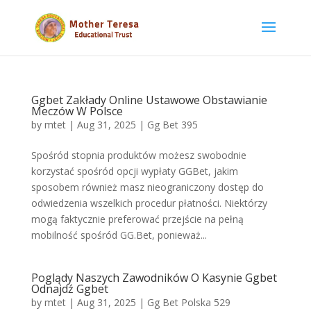
Ggbet Zakłady Online Ustawowe Obstawianie
Meczów W Polsce
by
mtet
|
Aug 31, 2025
|
Gg Bet 395
Spośród stopnia produktów możesz swobodnie
korzystać spośród opcji wypłaty GGBet, jakim
sposobem również masz nieograniczony dostęp do
odwiedzenia wszelkich procedur płatności. Niektórzy
mogą faktycznie preferować przejście na pełną
mobilność spośród GG.Bet, ponieważ...
Poglądy Naszych Zawodników O Kasynie Ggbet
Odnajdź Ggbet
by
mtet
|
Aug 31, 2025
|
Gg Bet Polska 529